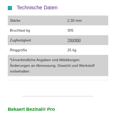
Technische Daten
Stärke
2,30 mm
Bruchlast kg
305
Zugfestigkeit
700/900
Ringgröße
25 kg
*Unverbindliche Angaben und Abbildungen.
Änderungen an Abmessung, Gewicht und Werkstoff
vorbehalten.
Bekaert Bezinal® Pro