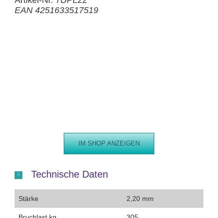
Artikel-Nr. 7DPL22
EAN 4251633517519
IM SHOP ANZEIGEN
Technische Daten
Stärke
2,20 mm
Bruchlast kg
305