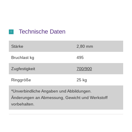
Technische Daten
Stärke
2,80 mm
Bruchlast kg
495
Zugfestigkeit
700/900
Ringgröße
25 kg
*Unverbindliche Angaben und Abbildungen.
Änderungen an Abmessung, Gewicht und Werkstoff
vorbehalten.