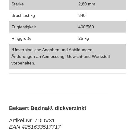
Stärke
2,80 mm
Bruchlast kg
340
Zugfestigkeit
400/560
Ringgröße
25 kg
*Unverbindliche Angaben und Abbildungen.
Änderungen an Abmessung, Gewicht und Werkstoff
vorbehalten.
Bekaert Bezinal® dickverzinkt
Artikel-Nr. 7DDV31
EAN 4251633517717