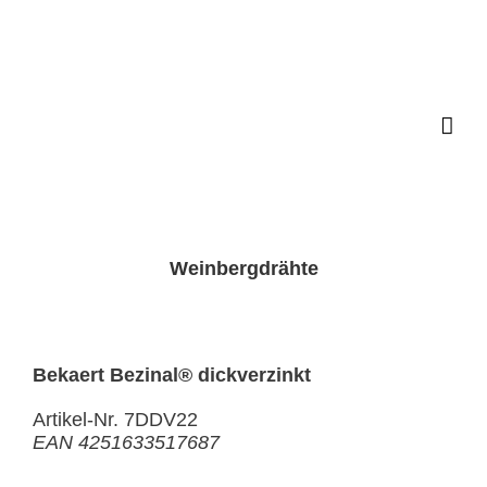
Zum
Inhalt
springen
Weinbergdrähte
Bekaert Bezinal® dickverzinkt
Artikel-Nr. 7DDV22
EAN 4251633517687