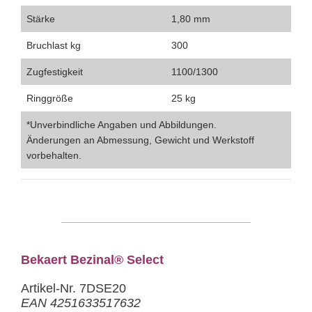
Stärke
1,80 mm
Bruchlast kg
300
Zugfestigkeit
1100/1300
Ringgröße
25 kg
*Unverbindliche Angaben und Abbildungen.
Änderungen an Abmessung, Gewicht und Werkstoff
vorbehalten.
Bekaert Bezinal® Select
Artikel-Nr. 7DSE20
EAN 4251633517632